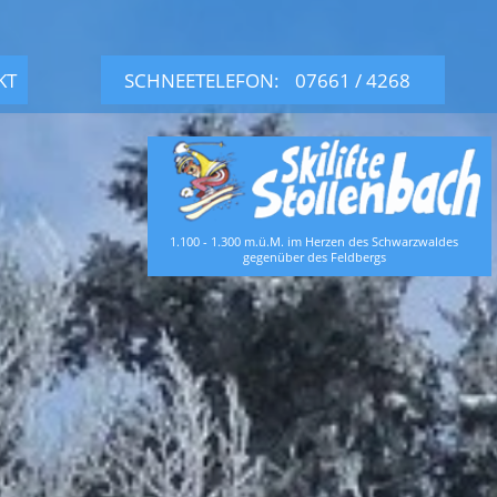
KT
SCHNEETELEFON:
07661 / 4268
1.100 - 1.300 m.ü.M. im Herzen des Schwarzwaldes
gegenüber des Feldbergs